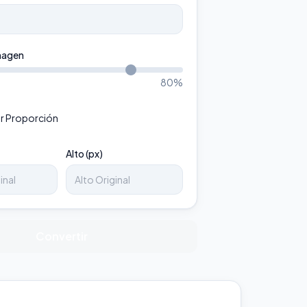
magen
80
%
r Proporción
Alto (px)
Convertir