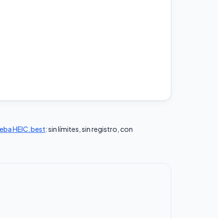
eba HEIC.best
: sin límites, sin registro, con