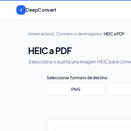
Saltar al contenido
DeepConvert
Volver al inicio
/
Conversor de imágenes
/
HEIC a PDF
HEIC a PDF
Selecciona o suelta una imagen HEIC para conv
Seleccionar formato de destino:
PNG