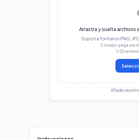
Arrastra y suelta archivos 
Soporta formatos PNG, JPG, 
Consejo: pega una i
1–20 archiv
Selecci
Añade una im
Instrucciones