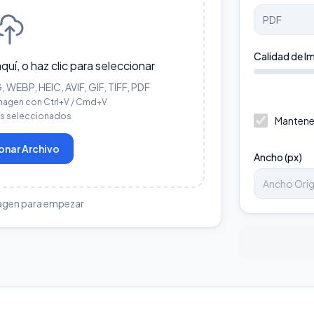
Calidad de I
aquí, o haz clic para seleccionar
WEBP, HEIC, AVIF, GIF, TIFF, PDF
magen con Ctrl+V / Cmd+V
os seleccionados
Mantene
onar Archivo
Ancho (px)
agen para empezar