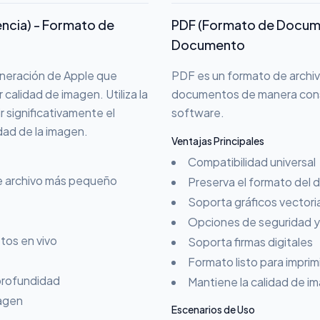
encia) - Formato de
PDF (Formato de Docume
Documento
eneración de Apple que
PDF es un formato de archiv
alidad de imagen. Utiliza la
documentos de manera consi
 significativamente el
software.
dad de la imagen.
Ventajas Principales
Compatibilidad universal
de archivo más pequeño
Preserva el formato del
Soporta gráficos vectoria
Opciones de seguridad y
tos en vivo
Soporta firmas digitales
Formato listo para imprimi
profundidad
Mantiene la calidad de i
agen
Escenarios de Uso