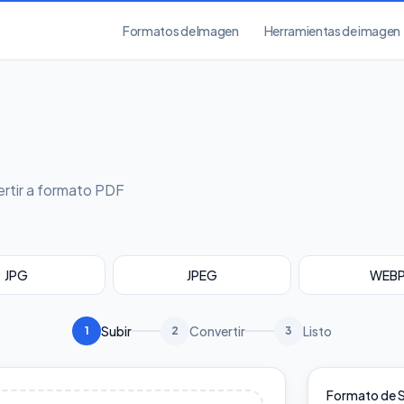
Formatos de Imagen
Herramientas de imagen
ertir a formato PDF
JPG
JPEG
WEB
Subir
Convertir
Listo
1
2
3
Formato de S