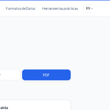
Formatos de Datos
Herramientas prácticas
ES
P
PDF
alida