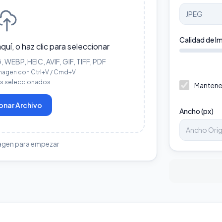
Calidad de I
aquí, o haz clic para seleccionar
WEBP, HEIC, AVIF, GIF, TIFF, PDF
magen con Ctrl+V / Cmd+V
os seleccionados
Mantene
onar Archivo
Ancho (px)
agen para empezar