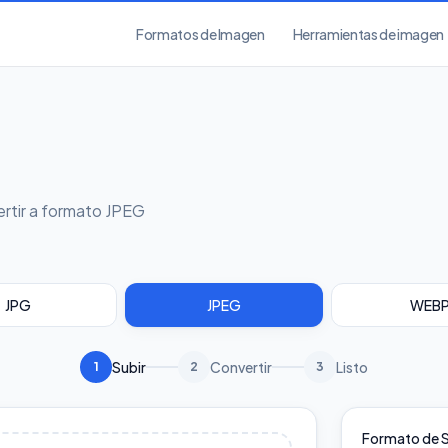
Formatos de Imagen
Herramientas de imagen
rtir a formato JPEG
JPG
JPEG
WEB
Subir
Convertir
Listo
1
2
3
Formato de S