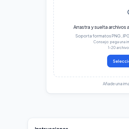
Arrastra y suelta archivos 
Soporta formatos PNG, JPG, 
Consejo: pega una i
1–20 archiv
Selecci
Añade una im
Instrucciones