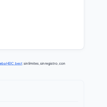
eba HEIC.best
: sin límites, sin registro, con