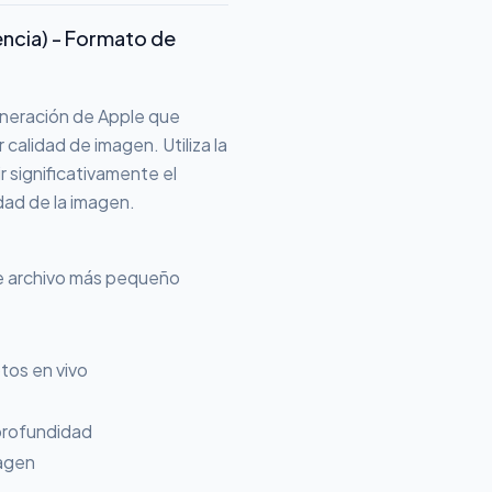
encia) - Formato de
eneración de Apple que
alidad de imagen. Utiliza la
 significativamente el
dad de la imagen.
de archivo más pequeño
tos en vivo
profundidad
agen