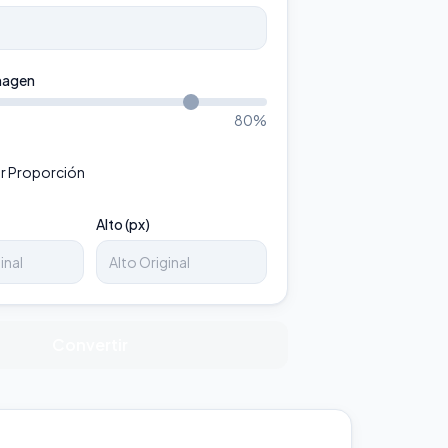
magen
80
%
r Proporción
Alto (px)
Convertir