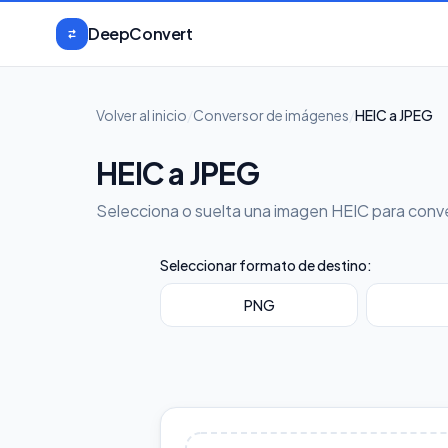
Saltar al contenido
DeepConvert
Volver al inicio
/
Conversor de imágenes
/
HEIC a JPEG
HEIC a JPEG
Selecciona o suelta una imagen HEIC para conve
Seleccionar formato de destino:
PNG