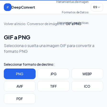
Saltar al contenido
Herramientas de imagen
DeepConvert
ES
Formatos de Datos
Herramientas prácticas
Volver al inicio
/
Conversor de imágenes
/
GIF a PNG
GIF a PNG
Selecciona o suelta una imagen GIF para convertir a
formato PNG
Seleccionar formato de destino:
PNG
JPG
WEBP
AVIF
TIFF
ICO
PDF