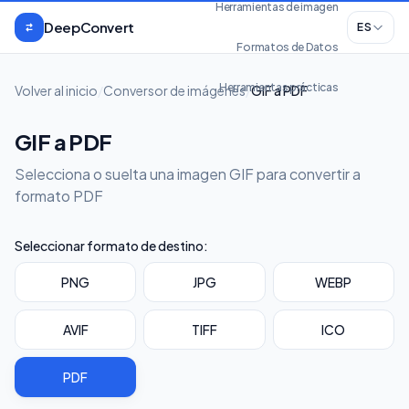
Saltar al contenido
Herramientas de imagen
DeepConvert
ES
Formatos de Datos
Herramientas prácticas
Volver al inicio
/
Conversor de imágenes
/
GIF a PDF
GIF a PDF
Selecciona o suelta una imagen GIF para convertir a
formato PDF
Seleccionar formato de destino:
PNG
JPG
WEBP
AVIF
TIFF
ICO
PDF