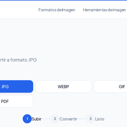
Formatos de Imagen
Herramientas de imagen
rtir a formato JPG
JPG
WEBP
GIF
PDF
Subir
Convertir
Listo
1
2
3