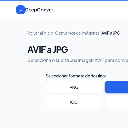
Saltar al contenido
DeepConvert
Volver al inicio
/
Conversor de imágenes
/
AVIF a JPG
AVIF a JPG
Selecciona o suelta una imagen AVIF para conve
Seleccionar formato de destino:
PNG
ICO