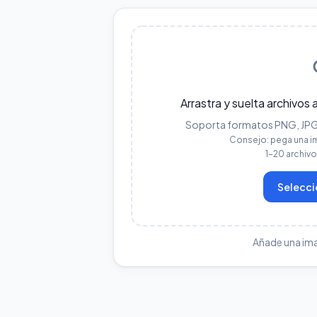
Arrastra y suelta archivos 
Soporta formatos PNG, JPG, 
Consejo: pega una i
1–20 archiv
Selecci
Añade una im