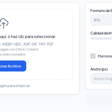
Formato de S
Calidad de I
aquí, o haz clic para seleccionar
WEBP, HEIC, AVIF, GIF, TIFF, PDF
magen con Ctrl+V / Cmd+V
os seleccionados
Mantene
onar Archivo
Ancho (px)
agen para empezar