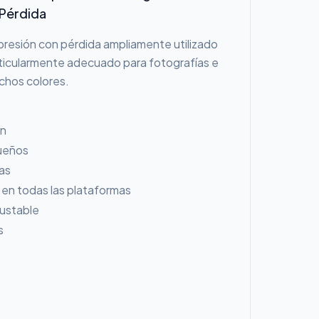
Pérdida
resión con pérdida ampliamente utilizado
rticularmente adecuado para fotografías e
chos colores.
ón
ueños
as
en todas las plataformas
justable
s