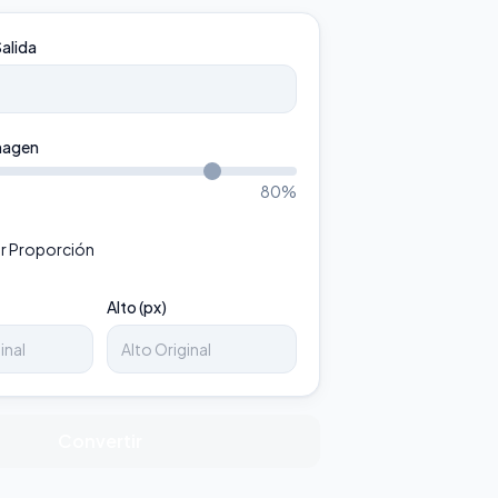
alida
magen
80
%
r Proporción
Alto (px)
Convertir